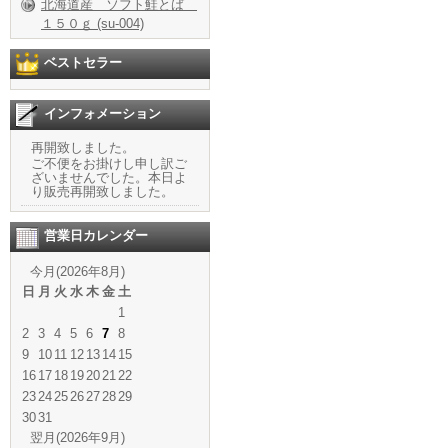
北海道産 ソフト鮭とば
１５０ｇ (su-004)
ベストセラー
インフォメーション
再開致しました。
ご不便をお掛けし申し訳ご
ざいませんでした。本日よ
り販売再開致しました。
営業日カレンダー
今月(2026年8月)
日
月
火
水
木
金
土
1
2
3
4
5
6
7
8
9
10
11
12
13
14
15
16
17
18
19
20
21
22
23
24
25
26
27
28
29
30
31
翌月(2026年9月)