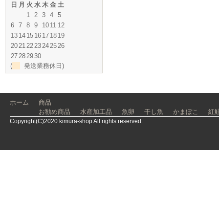
日
月
火
水
木
金
土
1
2
3
4
5
6
7
8
9
10
11
12
13
14
15
16
17
18
19
20
21
22
23
24
25
26
27
28
29
30
(
発送業務休日)
ホーム
商品
お勧め商品
水産加工品
魚卵
干し魚
かまぼこ
紅
Copyright(C)2020 kimura-shop All rights reserved.