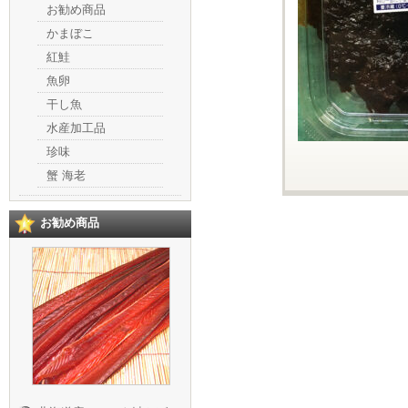
お勧め商品
かまぼこ
紅鮭
魚卵
干し魚
水産加工品
珍味
蟹 海老
お勧め商品