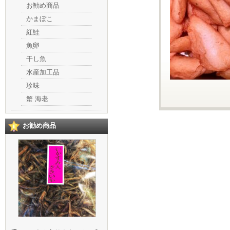
お勧め商品
かまぼこ
紅鮭
魚卵
干し魚
水産加工品
珍味
蟹 海老
お勧め商品