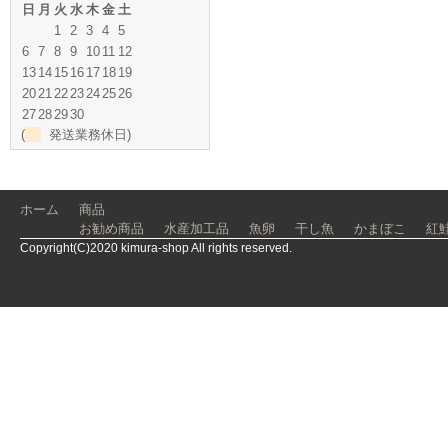
日
月
火
水
木
金
土
1
2
3
4
5
6
7
8
9
10
11
12
13
14
15
16
17
18
19
20
21
22
23
24
25
26
27
28
29
30
(
発送業務休日)
ホーム
商品
お勧め商品
水産加工品
魚卵
干し魚
かまぼこ
紅
Copyright(C)2020 kimura-shop All rights reserved.