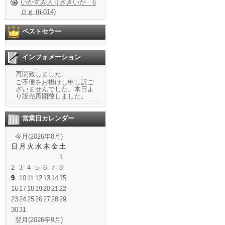
いかすみ入りさきいか 6
０ｇ (ti-014)
ベストセラー
インフォメーション
再開致しました。
ご不便をお掛けし申し訳ご
ざいませんでした。本日よ
り販売再開致しました。
営業日カレンダー
今月(2026年8月)
日
月
火
水
木
金
土
1
2
3
4
5
6
7
8
9
10
11
12
13
14
15
16
17
18
19
20
21
22
23
24
25
26
27
28
29
30
31
翌月(2026年9月)