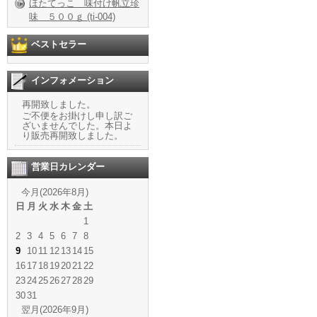
ほたてっこ 味付け帆立珍
味 ５００ｇ (ti-004)
ベストセラー
インフォメーション
再開致しました。
ご不便をお掛けし申し訳ご
ざいませんでした。本日よ
り販売再開致しました。
営業日カレンダー
今月(2026年8月)
日
月
火
水
木
金
土
1
2
3
4
5
6
7
8
9
10
11
12
13
14
15
16
17
18
19
20
21
22
23
24
25
26
27
28
29
30
31
翌月(2026年9月)