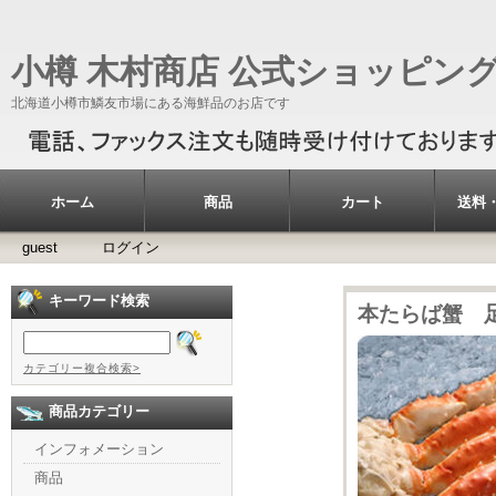
小樽 木村商店 公式ショッピン
北海道小樽市鱗友市場にある海鮮品のお店です
ホーム
商品
カート
送料
guest
ログイン
キーワード検索
本たらば蟹 
カテゴリー複合検索>
商品カテゴリー
インフォメーション
商品