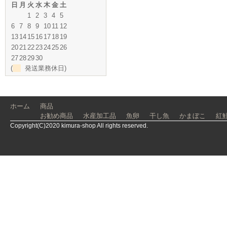
日
月
火
水
木
金
土
1
2
3
4
5
6
7
8
9
10
11
12
13
14
15
16
17
18
19
20
21
22
23
24
25
26
27
28
29
30
(
発送業務休日)
ホーム
商品
お勧め商品
水産加工品
魚卵
干し魚
かまぼこ
紅
Copyright(C)2020 kimura-shop All rights reserved.