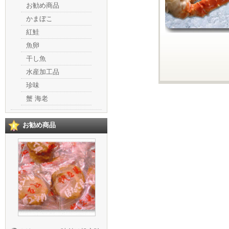
お勧め商品
かまぼこ
紅鮭
魚卵
干し魚
水産加工品
珍味
蟹 海老
お勧め商品