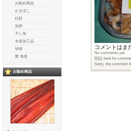
お勧め商品
かまぼこ
紅鮭
魚卵
干し魚
水産加工品
コメントはま
珍味
No comments yet.
蟹 海老
RSS
feed for comment
Sorry, the comment fo
お勧め商品