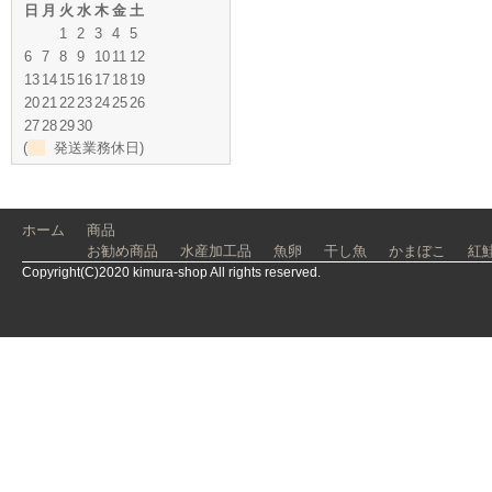
日
月
火
水
木
金
土
1
2
3
4
5
6
7
8
9
10
11
12
13
14
15
16
17
18
19
20
21
22
23
24
25
26
27
28
29
30
(
発送業務休日)
ホーム
商品
お勧め商品
水産加工品
魚卵
干し魚
かまぼこ
紅
Copyright(C)2020 kimura-shop All rights reserved.