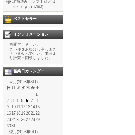
北海道産 ソフト鮭とば
１５０ｇ (su-004)
ベストセラー
インフォメーション
再開致しました。
ご不便をお掛けし申し訳ご
ざいませんでした。本日よ
り販売再開致しました。
営業日カレンダー
今月(2026年8月)
日
月
火
水
木
金
土
1
2
3
4
5
6
7
8
9
10
11
12
13
14
15
16
17
18
19
20
21
22
23
24
25
26
27
28
29
30
31
翌月(2026年9月)